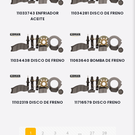
11033743 ENFRIADOR
11034281 DISCO DE FRENO
ACEITE
11034438 DISCO DE FRENO
11063640 BOMBA DE FRENO
11102319 DISCO DE FRENO
11716579 DISCO FRENO
1
2
3
4
…
27
28