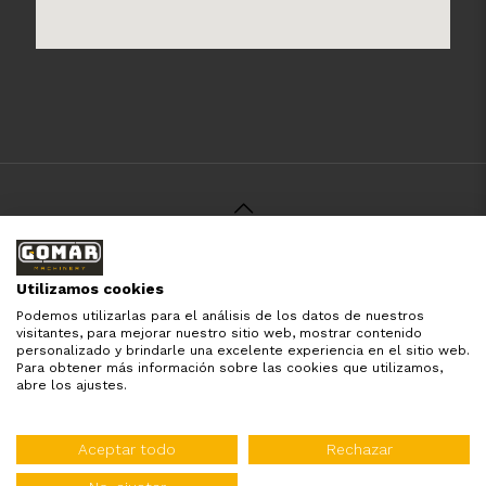
© 2021 Gomar Machinery -
Aviso Legal
-
Política de
Privacidad
-
Política de Cookies
-
Términos y Condiciones
-
Utilizamos cookies
Pago y Devolución
Podemos utilizarlas para el análisis de los datos de nuestros
Todas las marcas aquí mencionadas son de simple
visitantes, para mejorar nuestro sitio web, mostrar contenido
referencia, es solo para especificar los productos que
personalizado y brindarle una excelente experiencia en el sitio web.
comercializamos y el servicio que brindamos. Nuestra
Para obtener más información sobre las cookies que utilizamos,
empresa respeta todos los derechos de marca reservados
abre los ajustes.
y registrados por cada fabricante sin tomarse ningún tipo
de atribuciones no esatablecidas.
Diseñado por:
WebinLab
Aceptar todo
Rechazar
Distribuidor oficial de: