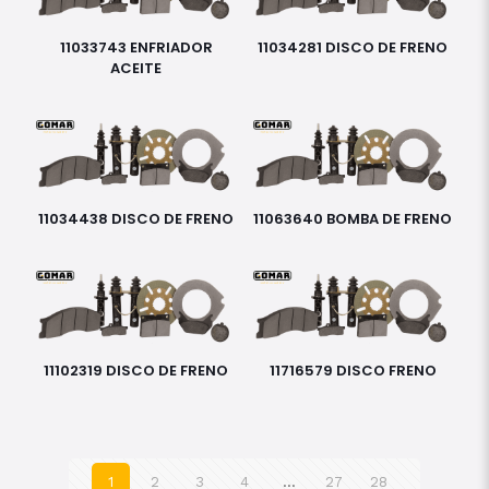
11033743 ENFRIADOR
11034281 DISCO DE FRENO
ACEITE
11034438 DISCO DE FRENO
11063640 BOMBA DE FRENO
11102319 DISCO DE FRENO
11716579 DISCO FRENO
1
2
3
4
…
27
28