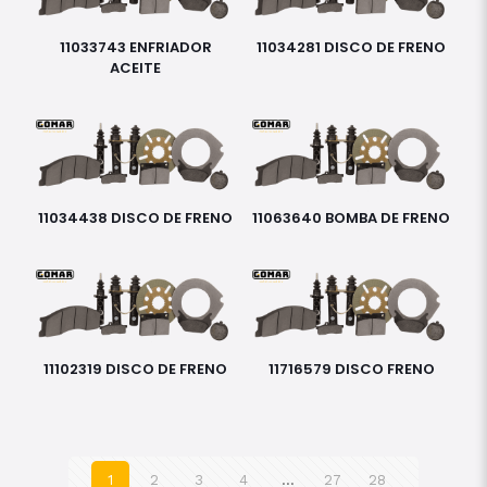
11033743 ENFRIADOR
11034281 DISCO DE FRENO
ACEITE
11034438 DISCO DE FRENO
11063640 BOMBA DE FRENO
11102319 DISCO DE FRENO
11716579 DISCO FRENO
1
2
3
4
…
27
28