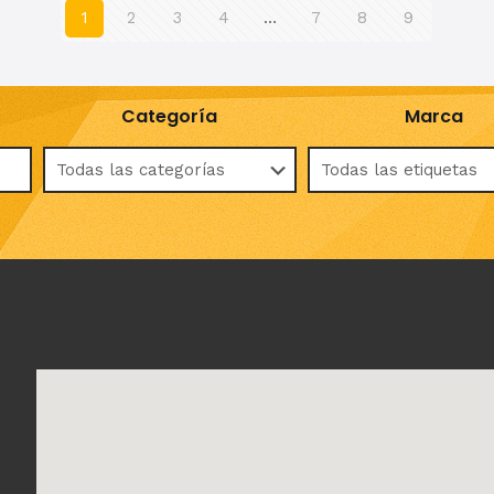
1
2
3
4
…
7
8
9
Categoría
Marca