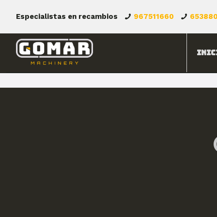
Especialistas en recambios
967511660
65388
Inic