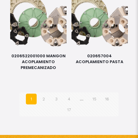
0206522001000 MANGON
020657004
ACOPLAMIENTO
ACOPLAMIENTO PASTA
PREMECANIZADO
1
2
3
4
…
15
16
17