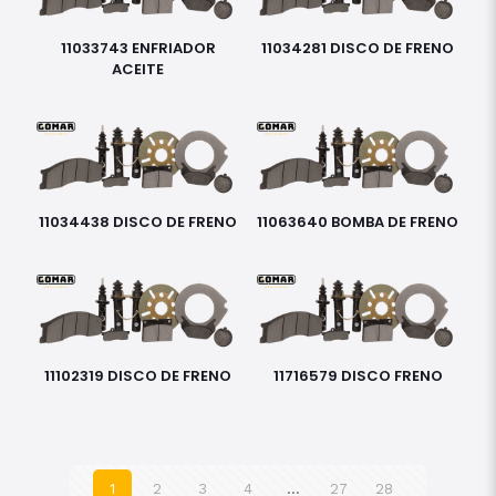
11033743 ENFRIADOR
11034281 DISCO DE FRENO
ACEITE
11034438 DISCO DE FRENO
11063640 BOMBA DE FRENO
11102319 DISCO DE FRENO
11716579 DISCO FRENO
1
2
3
4
…
27
28