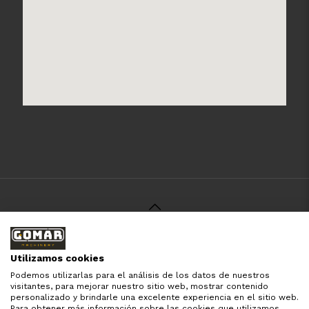
© 2021 Gomar Machinery -
Aviso Legal
-
Política de
Privacidad
-
Política de Cookies
-
Términos y Condiciones
-
Utilizamos cookies
Pago y Devolución
Podemos utilizarlas para el análisis de los datos de nuestros
Todas las marcas aquí mencionadas son de simple
visitantes, para mejorar nuestro sitio web, mostrar contenido
referencia, es solo para especificar los productos que
personalizado y brindarle una excelente experiencia en el sitio web.
comercializamos y el servicio que brindamos. Nuestra
Para obtener más información sobre las cookies que utilizamos,