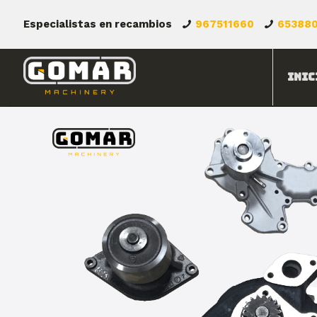
Especialistas en recambios
967511660
65388
Inic