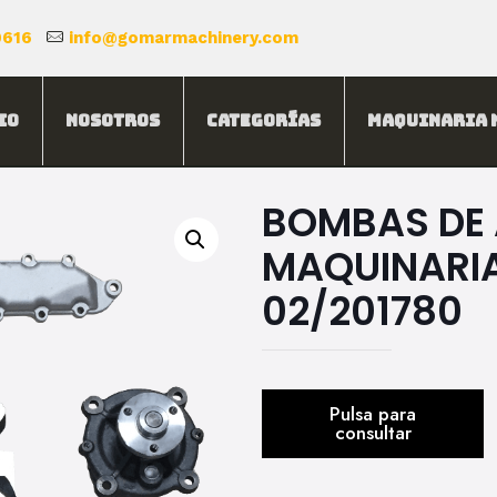
0616
info@gomarmachinery.com
io
Nosotros
Categorías
Maquinaria 
BOMBAS DE
MAQUINARIA
02/201780