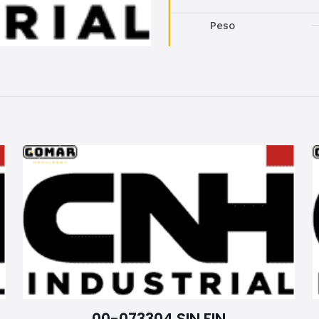
Peso
00-073304 SIN FIN