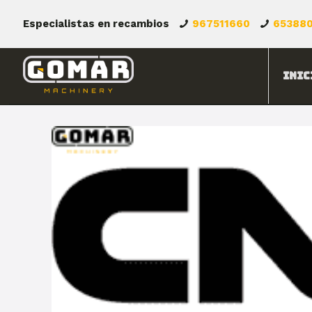
Especialistas en recambios
967511660
65388
Inic