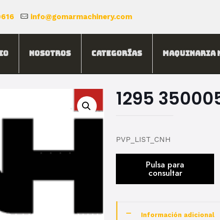
0616
info@gomarmachinery.com
io
Nosotros
Categorías
Maquinaria 
1295 35000
PVP_LIST_CNH
Información adicional