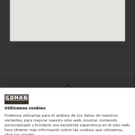
© 2021 Gomar Machinery -
Aviso Legal
-
Política de
Privacidad
-
Política de Cookies
-
Términos y Condiciones
-
Utilizamos cookies
Pago y Devolución
Podemos utilizarlas para el análisis de los datos de nuestros
Todas las marcas aquí mencionadas son de simple
visitantes, para mejorar nuestro sitio web, mostrar contenido
referencia, es solo para especificar los productos que
personalizado y brindarle una excelente experiencia en el sitio web.
comercializamos y el servicio que brindamos. Nuestra
Para obtener más información sobre las cookies que utilizamos,
empresa respeta todos los derechos de marca reservados
abre los ajustes.