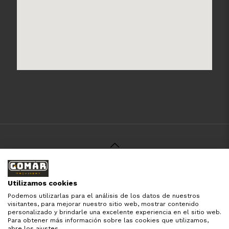
© 2021 Gomar Machinery -
Aviso Legal
-
Política de
Privacidad
-
Política de Cookies
-
Términos y Condiciones
-
Utilizamos cookies
Pago y Devolución
Podemos utilizarlas para el análisis de los datos de nuestros
Todas las marcas aquí mencionadas son de simple
visitantes, para mejorar nuestro sitio web, mostrar contenido
referencia, es solo para especificar los productos que
personalizado y brindarle una excelente experiencia en el sitio web.
comercializamos y el servicio que brindamos. Nuestra
Para obtener más información sobre las cookies que utilizamos,
empresa respeta todos los derechos de marca reservados
abre los ajustes.