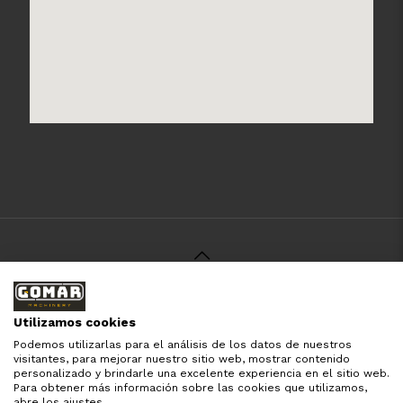
© 2021 Gomar Machinery -
Aviso Legal
-
Política de
Privacidad
-
Política de Cookies
-
Términos y Condiciones
-
Utilizamos cookies
Pago y Devolución
Podemos utilizarlas para el análisis de los datos de nuestros
Todas las marcas aquí mencionadas son de simple
visitantes, para mejorar nuestro sitio web, mostrar contenido
referencia, es solo para especificar los productos que
personalizado y brindarle una excelente experiencia en el sitio web.
comercializamos y el servicio que brindamos. Nuestra
Para obtener más información sobre las cookies que utilizamos,
empresa respeta todos los derechos de marca reservados
abre los ajustes.