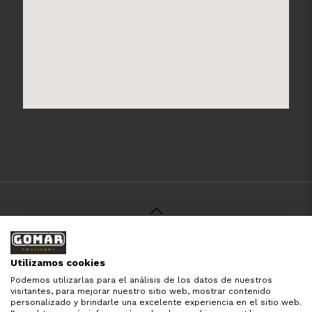
© 2021 Gomar Machinery -
Aviso Legal
-
Política de
Privacidad
-
Política de Cookies
-
Términos y Condiciones
-
Utilizamos cookies
Pago y Devolución
Podemos utilizarlas para el análisis de los datos de nuestros
Todas las marcas aquí mencionadas son de simple
visitantes, para mejorar nuestro sitio web, mostrar contenido
referencia, es solo para especificar los productos que
personalizado y brindarle una excelente experiencia en el sitio web.
comercializamos y el servicio que brindamos. Nuestra