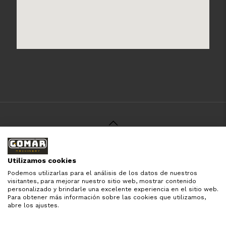
© 2021 Gomar Machinery -
Aviso Legal
-
Política de
Privacidad
-
Política de Cookies
-
Términos y Condiciones
-
Utilizamos cookies
Pago y Devolución
Podemos utilizarlas para el análisis de los datos de nuestros
Todas las marcas aquí mencionadas son de simple
visitantes, para mejorar nuestro sitio web, mostrar contenido
referencia, es solo para especificar los productos que
personalizado y brindarle una excelente experiencia en el sitio web.
comercializamos y el servicio que brindamos. Nuestra
Para obtener más información sobre las cookies que utilizamos,
empresa respeta todos los derechos de marca reservados
abre los ajustes.
y registrados por cada fabricante sin tomarse ningún tipo
de atribuciones no esatablecidas.