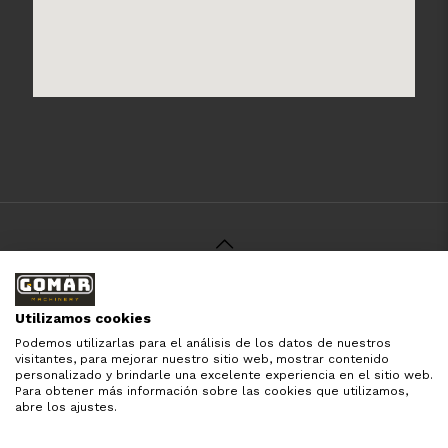
© 2021 Gomar Machinery -
Aviso Legal
-
Política de
Privacidad
-
Política de Cookies
-
Términos y Condiciones
-
Utilizamos cookies
Pago y Devolución
Podemos utilizarlas para el análisis de los datos de nuestros
Todas las marcas aquí mencionadas son de simple
visitantes, para mejorar nuestro sitio web, mostrar contenido
referencia, es solo para especificar los productos que
personalizado y brindarle una excelente experiencia en el sitio web.
comercializamos y el servicio que brindamos. Nuestra
Para obtener más información sobre las cookies que utilizamos,
empresa respeta todos los derechos de marca reservados
abre los ajustes.
y registrados por cada fabricante sin tomarse ningún tipo
de atribuciones no esatablecidas.