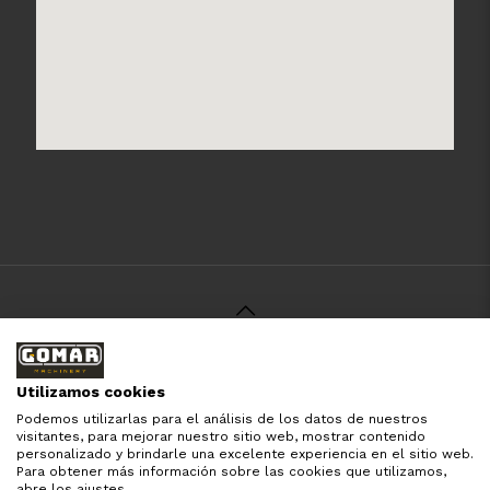
© 2021 Gomar Machinery -
Aviso Legal
-
Política de
Privacidad
-
Política de Cookies
-
Términos y Condiciones
-
Utilizamos cookies
Pago y Devolución
Podemos utilizarlas para el análisis de los datos de nuestros
Todas las marcas aquí mencionadas son de simple
visitantes, para mejorar nuestro sitio web, mostrar contenido
referencia, es solo para especificar los productos que
personalizado y brindarle una excelente experiencia en el sitio web.
comercializamos y el servicio que brindamos. Nuestra
Para obtener más información sobre las cookies que utilizamos,
empresa respeta todos los derechos de marca reservados
abre los ajustes.