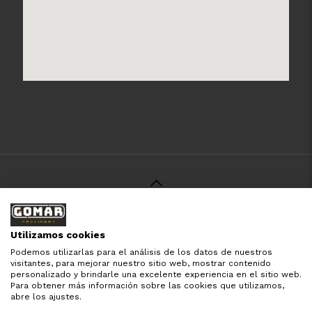
© 2021 Gomar Machinery -
Aviso Legal
-
Política de
Privacidad
-
Política de Cookies
-
Términos y Condiciones
-
Utilizamos cookies
Pago y Devolución
Podemos utilizarlas para el análisis de los datos de nuestros
Todas las marcas aquí mencionadas son de simple
visitantes, para mejorar nuestro sitio web, mostrar contenido
referencia, es solo para especificar los productos que
personalizado y brindarle una excelente experiencia en el sitio web.
comercializamos y el servicio que brindamos. Nuestra
Para obtener más información sobre las cookies que utilizamos,
empresa respeta todos los derechos de marca reservados
abre los ajustes.
y registrados por cada fabricante sin tomarse ningún tipo