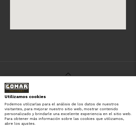
© 2021 Gomar Machinery -
Aviso Legal
-
Política de
Privacidad
-
Política de Cookies
-
Términos y Condiciones
-
Utilizamos cookies
Pago y Devolución
Podemos utilizarlas para el análisis de los datos de nuestros
Todas las marcas aquí mencionadas son de simple
visitantes, para mejorar nuestro sitio web, mostrar contenido
referencia, es solo para especificar los productos que
personalizado y brindarle una excelente experiencia en el sitio web.
comercializamos y el servicio que brindamos. Nuestra
Para obtener más información sobre las cookies que utilizamos,
empresa respeta todos los derechos de marca reservados
abre los ajustes.
y registrados por cada fabricante sin tomarse ningún tipo
de atribuciones no esatablecidas.