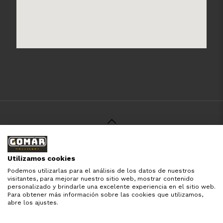
© 2021 Gomar Machinery -
Aviso Legal
-
Política de
Privacidad
-
Política de Cookies
-
Términos y Condiciones
-
Utilizamos cookies
Pago y Devolución
Podemos utilizarlas para el análisis de los datos de nuestros
Todas las marcas aquí mencionadas son de simple
visitantes, para mejorar nuestro sitio web, mostrar contenido
referencia, es solo para especificar los productos que
personalizado y brindarle una excelente experiencia en el sitio web.
comercializamos y el servicio que brindamos. Nuestra
Para obtener más información sobre las cookies que utilizamos,
empresa respeta todos los derechos de marca reservados
abre los ajustes.
y registrados por cada fabricante sin tomarse ningún tipo
de atribuciones no esatablecidas.