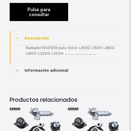
Descripción
Radiador15147619 para Volvo L150G L150H L180G
L180H L220G L220H ………………………
Información adicional
Productos relacionados