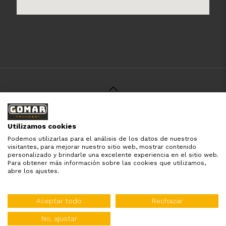
© 2021 Gomar Machinery -
Aviso Legal
-
Política de
Privacidad
-
Política de Cookies
-
Términos y Condiciones
-
Utilizamos cookies
Pago y Devolución
Podemos utilizarlas para el análisis de los datos de nuestros
Todas las marcas aquí mencionadas son de simple
visitantes, para mejorar nuestro sitio web, mostrar contenido
referencia, es solo para especificar los productos que
personalizado y brindarle una excelente experiencia en el sitio web.
comercializamos y el servicio que brindamos. Nuestra
Para obtener más información sobre las cookies que utilizamos,
empresa respeta todos los derechos de marca reservados
abre los ajustes.
y registrados por cada fabricante sin tomarse ningún tipo
de atribuciones no esatablecidas.
Diseñado por:
WebinLab
Aceptar todo
Rechazar
Distribuidor oficial de:
No, ajustar