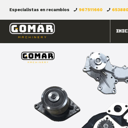
Especialistas en recambios
967511660
65388
Inic