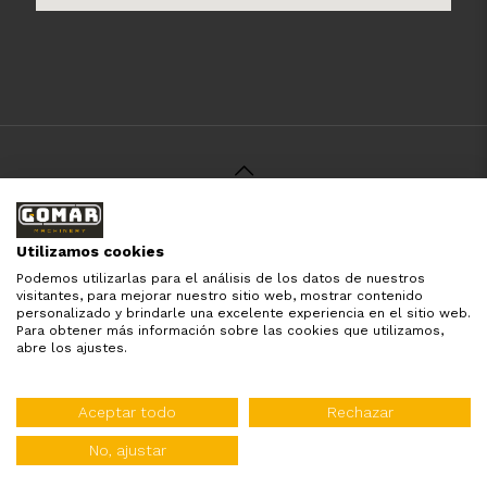
© 2021 Gomar Machinery -
Aviso Legal
-
Política de
Privacidad
-
Política de Cookies
-
Términos y Condiciones
-
Utilizamos cookies
Pago y Devolución
Podemos utilizarlas para el análisis de los datos de nuestros
Todas las marcas aquí mencionadas son de simple
visitantes, para mejorar nuestro sitio web, mostrar contenido
referencia, es solo para especificar los productos que
personalizado y brindarle una excelente experiencia en el sitio web.
comercializamos y el servicio que brindamos. Nuestra
Para obtener más información sobre las cookies que utilizamos,
empresa respeta todos los derechos de marca reservados
abre los ajustes.
y registrados por cada fabricante sin tomarse ningún tipo
de atribuciones no esatablecidas.
Diseñado por:
WebinLab
Aceptar todo
Rechazar
Distribuidor oficial de:
No, ajustar