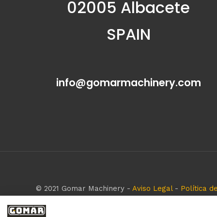
02005 Albacete
SPAIN
info@gomarmachinery.com
© 2021 Gomar Machinery -
Aviso Legal
-
Política d
Todas las marcas aquí mencionadas son de simple r
empresa respeta todos los derechos de marca rese