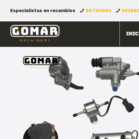
Especialistas en recambios
967511660
65388
Inic