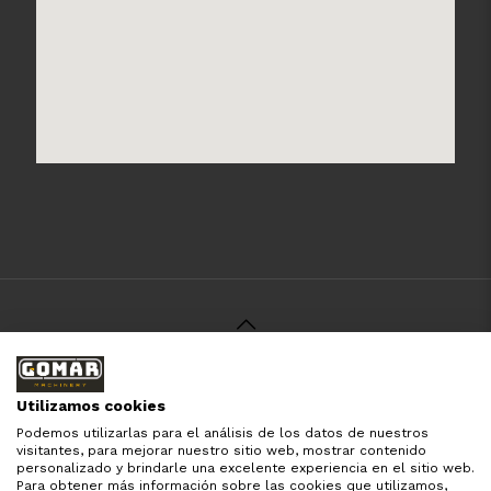
© 2021 Gomar Machinery -
Aviso Legal
-
Política de
Privacidad
-
Política de Cookies
-
Términos y Condiciones
-
Utilizamos cookies
Pago y Devolución
Podemos utilizarlas para el análisis de los datos de nuestros
Todas las marcas aquí mencionadas son de simple
visitantes, para mejorar nuestro sitio web, mostrar contenido
referencia, es solo para especificar los productos que
personalizado y brindarle una excelente experiencia en el sitio web.
comercializamos y el servicio que brindamos. Nuestra
Para obtener más información sobre las cookies que utilizamos,