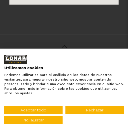
© 2021 Gomar Machinery -
Aviso Legal
-
Política de
Privacidad
-
Política de Cookies
-
Términos y Condiciones
-
Utilizamos cookies
Pago y Devolución
Podemos utilizarlas para el análisis de los datos de nuestros
Todas las marcas aquí mencionadas son de simple
visitantes, para mejorar nuestro sitio web, mostrar contenido
referencia, es solo para especificar los productos que
personalizado y brindarle una excelente experiencia en el sitio web.
comercializamos y el servicio que brindamos. Nuestra
Para obtener más información sobre las cookies que utilizamos,
empresa respeta todos los derechos de marca reservados
abre los ajustes.
y registrados por cada fabricante sin tomarse ningún tipo
de atribuciones no esatablecidas.
Diseñado por:
WebinLab
Aceptar todo
Rechazar
Distribuidor oficial de:
No, ajustar