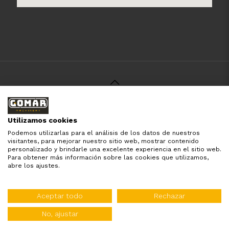
© 2021 Gomar Machinery -
Aviso Legal
-
Política de
Privacidad
-
Política de Cookies
-
Términos y Condiciones
-
Utilizamos cookies
Pago y Devolución
Podemos utilizarlas para el análisis de los datos de nuestros
Todas las marcas aquí mencionadas son de simple
visitantes, para mejorar nuestro sitio web, mostrar contenido
referencia, es solo para especificar los productos que
personalizado y brindarle una excelente experiencia en el sitio web.
comercializamos y el servicio que brindamos. Nuestra
Para obtener más información sobre las cookies que utilizamos,
empresa respeta todos los derechos de marca reservados
abre los ajustes.
y registrados por cada fabricante sin tomarse ningún tipo
de atribuciones no esatablecidas.
Diseñado por:
WebinLab
Aceptar todo
Rechazar
Distribuidor oficial de:
No, ajustar