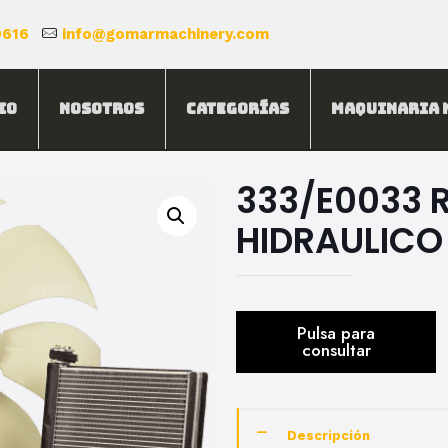
0616
info@gomarmachinery.com
io
Nosotros
Categorías
Maquinaria 
333/E0033 
HIDRAULICO
Descripción