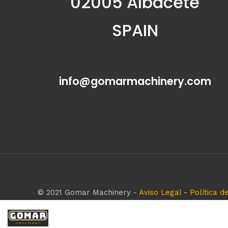
02005 Albacete
SPAIN
info@gomarmachinery.com
© 2021 Gomar Machinery -
Aviso Legal
-
Política d
Todas las marcas aquí mencionadas son de simple r
empresa respeta todos los derechos de marca rese