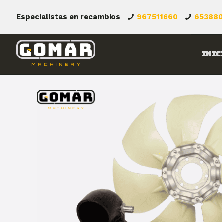
Especialistas en recambios
967511660
65388
Inic