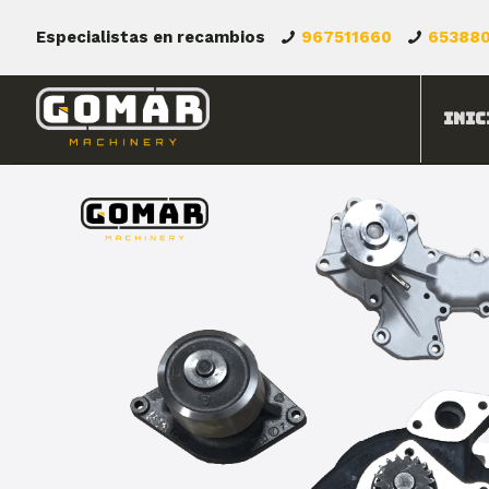
Especialistas en recambios
967511660
65388
Inic