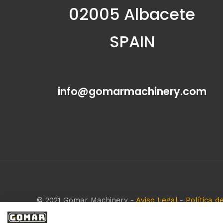
02005 Albacete
SPAIN
info@gomarmachinery.com
© 2021 Gomar Machinery -
Aviso Legal
-
Política d
Todas las marcas aquí mencionadas son de simple r