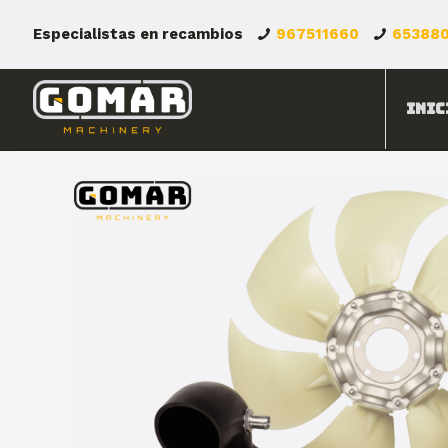
Especialistas en recambios
967511660
65388
Inic