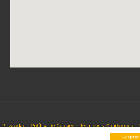
e Privacidad
-
Política de Cookies
-
Términos y Condiciones
-
eferencia, es solo para especificar los productos que come
Aceptar