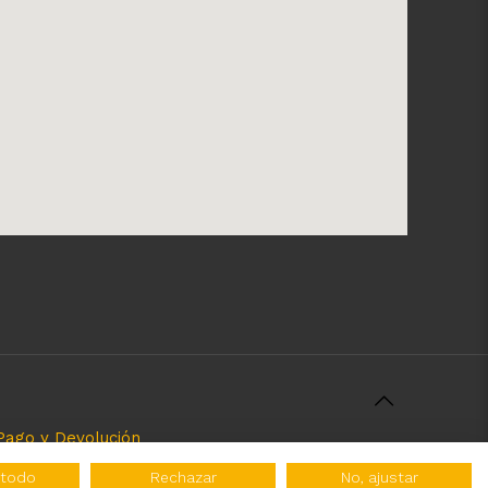
Pago y Devolución
rcializamos y el servicio que brindamos. Nuestra
 todo
Rechazar
No, ajustar