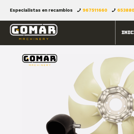
Especialistas en recambios
967511660
65388
Inic