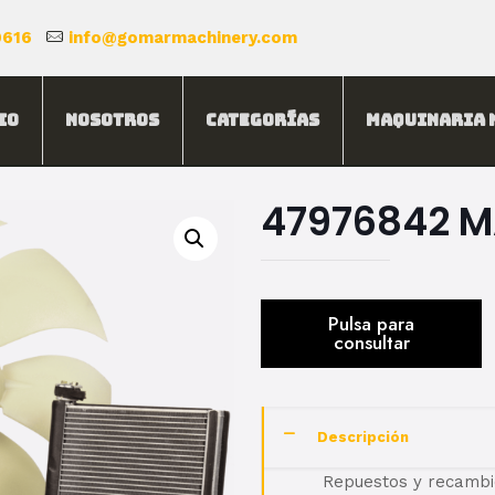
0616
info@gomarmachinery.com
io
Nosotros
Categorías
Maquinaria 
47976842 
Descripción
Repuestos y recambi