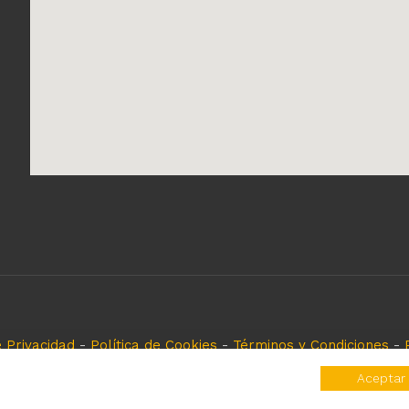
e Privacidad
-
Política de Cookies
-
Términos y Condiciones
-
eferencia, es solo para especificar los productos que come
Aceptar
rvados y registrados por cada fabricante sin tomarse ningún