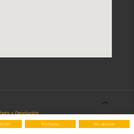
Pago y Devolución
rcializamos y el servicio que brindamos. Nuestra
 todo
Rechazar
No, ajustar
 tipo de atribuciones no esatablecidas.