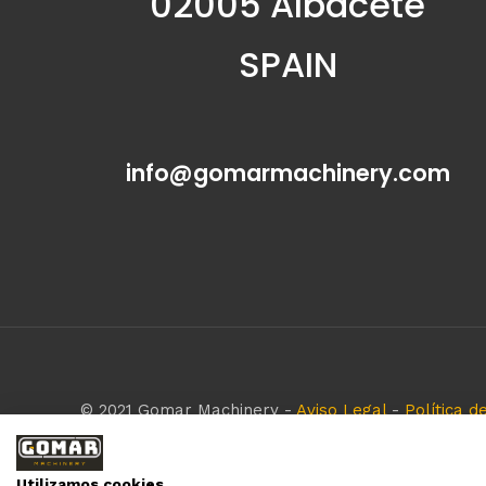
02005 Albacete
SPAIN
info@gomarmachinery.com
© 2021 Gomar Machinery -
Aviso Legal
-
Política d
Todas las marcas aquí mencionadas son de simple r
empresa respeta todos los derechos de marca rese
Utilizamos cookies