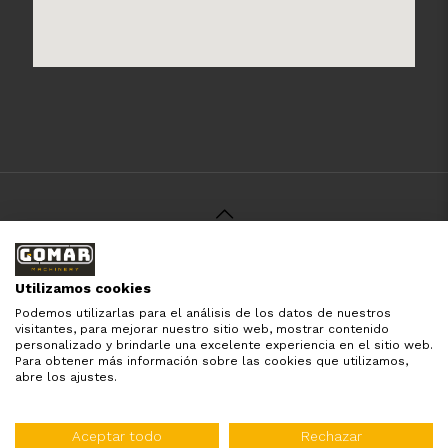
© 2021 Gomar Machinery -
Aviso Legal
-
Política de
Privacidad
-
Política de Cookies
-
Términos y Condiciones
-
Utilizamos cookies
Pago y Devolución
Podemos utilizarlas para el análisis de los datos de nuestros
Todas las marcas aquí mencionadas son de simple
visitantes, para mejorar nuestro sitio web, mostrar contenido
referencia, es solo para especificar los productos que
personalizado y brindarle una excelente experiencia en el sitio web.
comercializamos y el servicio que brindamos. Nuestra
Para obtener más información sobre las cookies que utilizamos,
empresa respeta todos los derechos de marca reservados
abre los ajustes.
y registrados por cada fabricante sin tomarse ningún tipo
de atribuciones no esatablecidas.
Diseñado por:
WebinLab
Aceptar todo
Rechazar