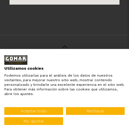
© 2021 Gomar Machinery -
Aviso Legal
-
Política de
Privacidad
-
Política de Cookies
-
Términos y Condiciones
-
Utilizamos cookies
Pago y Devolución
Podemos utilizarlas para el análisis de los datos de nuestros
Todas las marcas aquí mencionadas son de simple
visitantes, para mejorar nuestro sitio web, mostrar contenido
referencia, es solo para especificar los productos que
personalizado y brindarle una excelente experiencia en el sitio web.
comercializamos y el servicio que brindamos. Nuestra
Para obtener más información sobre las cookies que utilizamos,
empresa respeta todos los derechos de marca reservados
abre los ajustes.
y registrados por cada fabricante sin tomarse ningún tipo
de atribuciones no esatablecidas.
Diseñado por:
WebinLab
Aceptar todo
Rechazar
Distribuidor oficial de:
No, ajustar