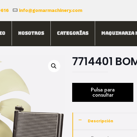
0616
info@gomarmachinery.com
io
Nosotros
Categorías
Maquinaria 
7714401 BO
Descripción