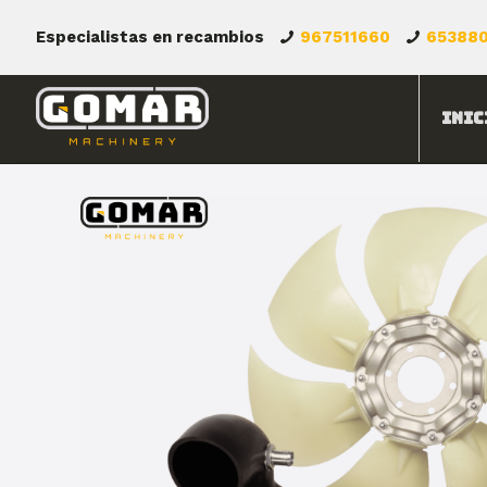
Especialistas en recambios
967511660
65388
Inic