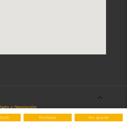
Pago y Devolución
rcializamos y el servicio que brindamos. Nuestra
 todo
Rechazar
No, ajustar
 tipo de atribuciones no esatablecidas.