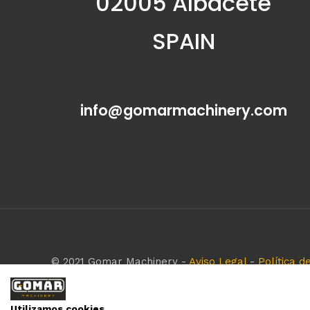
02005 Albacete
SPAIN
info@gomarmachinery.com
© 2021 Gomar Machinery -
Aviso Legal
-
Política d
Todas las marcas aquí mencionadas son de simple r
empresa respeta todos los derechos de marca rese
Utilizamos cookies