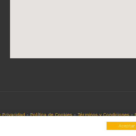
e Privacidad
-
Política de Cookies
-
Términos y Condiciones
-
eferencia, es solo para especificar los productos que come
Aceptar
rvados y registrados por cada fabricante sin tomarse ningún