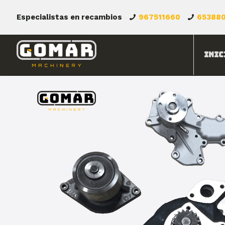
Especialistas en recambios
967511660
65388
Inic