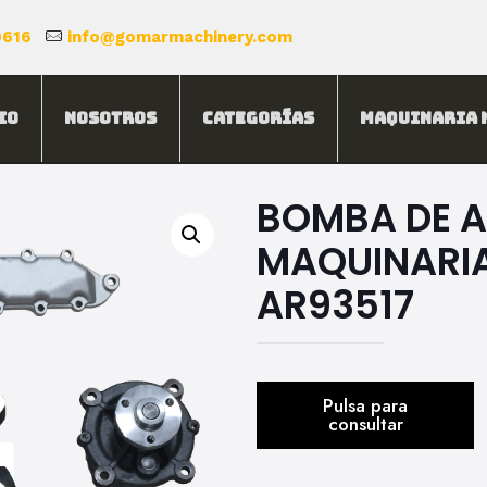
0616
info@gomarmachinery.com
io
Nosotros
Categorías
Maquinaria 
BOMBA DE 
MAQUINARIA
AR93517