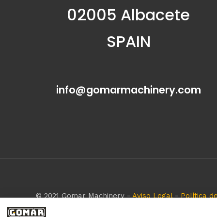
02005 Albacete
SPAIN
info@gomarmachinery.com
© 2021 Gomar Machinery -
Aviso Legal
-
Política d
Todas las marcas aquí mencionadas son de simple r