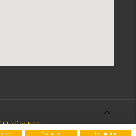
Pago y Devolución
rcializamos y el servicio que brindamos. Nuestra
 todo
Rechazar
No, ajustar