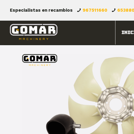
Especialistas en recambios
967511660
65388
Inic