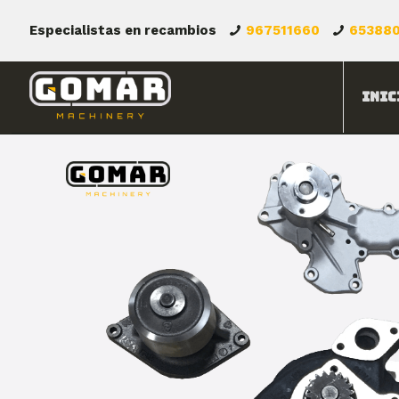
Especialistas en recambios
967511660
65388
Inic