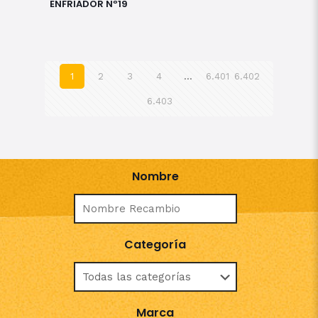
ENFRIADOR Nº19
1
2
3
4
…
6.401
6.402
6.403
Nombre
Categoría
Marca