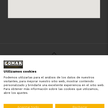
© 2021 Gomar Machinery -
Aviso Legal
-
Política de
Privacidad
-
Política de Cookies
-
Términos y Condiciones
-
Utilizamos cookies
Pago y Devolución
Podemos utilizarlas para el análisis de los datos de nuestros
Todas las marcas aquí mencionadas son de simple
visitantes, para mejorar nuestro sitio web, mostrar contenido
referencia, es solo para especificar los productos que
personalizado y brindarle una excelente experiencia en el sitio web.
comercializamos y el servicio que brindamos. Nuestra
Para obtener más información sobre las cookies que utilizamos,
empresa respeta todos los derechos de marca reservados
abre los ajustes.
y registrados por cada fabricante sin tomarse ningún tipo
de atribuciones no esatablecidas.
Diseñado por:
WebinLab
Aceptar todo
Rechazar