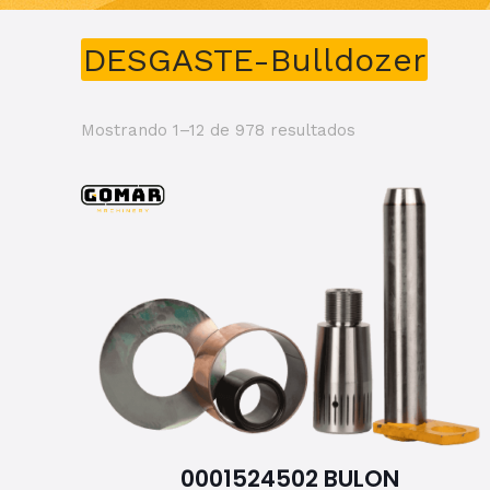
DESGASTE-Bulldozer
Mostrando 1–12 de 978 resultados
0001524502 BULON