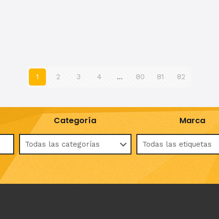
1
2
3
4
…
80
81
82
Categoría
Marca