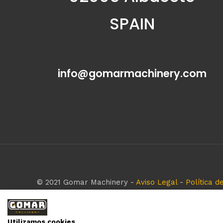
SPAIN
info@gomarmachinery.com
© 2021 Gomar Machinery -
Aviso Legal
-
Política d
Todas las marcas aquí mencionadas son de simple r
empresa respeta todos los derechos de marca rese
Utilizamos cookies
Diseñado por:
WebinLab