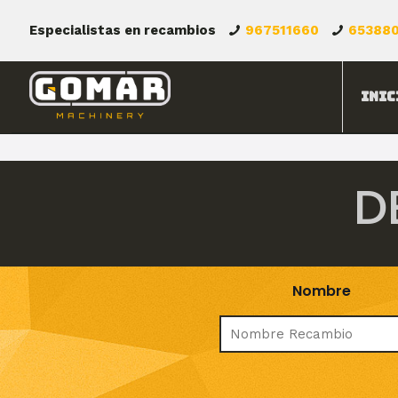
Especialistas en recambios
967511660
65388
Inic
D
Nombre