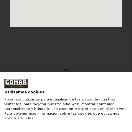
© 2021 Gomar Machinery -
Aviso Legal
-
Política de
Privacidad
-
Política de Cookies
-
Términos y Condiciones
-
Utilizamos cookies
Pago y Devolución
Podemos utilizarlas para el análisis de los datos de nuestros
Todas las marcas aquí mencionadas son de simple
visitantes, para mejorar nuestro sitio web, mostrar contenido
referencia, es solo para especificar los productos que
personalizado y brindarle una excelente experiencia en el sitio web.
comercializamos y el servicio que brindamos. Nuestra
Para obtener más información sobre las cookies que utilizamos,
empresa respeta todos los derechos de marca reservados
abre los ajustes.
y registrados por cada fabricante sin tomarse ningún tipo
de atribuciones no esatablecidas.