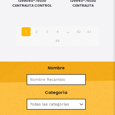
1299040-75030
129940-75030
CENTRALITA CONTROL
CENTRALITA
1
2
3
4
…
42
43
44
Nombre
Categoría