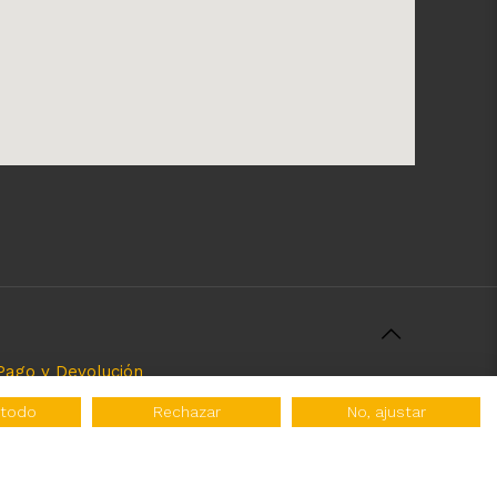
Pago y Devolución
rcializamos y el servicio que brindamos. Nuestra
 todo
Rechazar
No, ajustar
 tipo de atribuciones no esatablecidas.