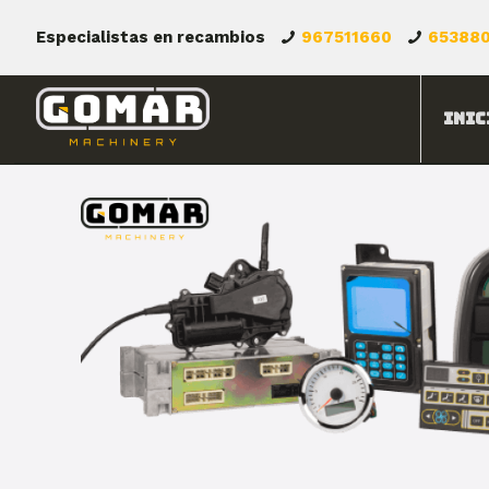
Especialistas en recambios
967511660
65388
Inic