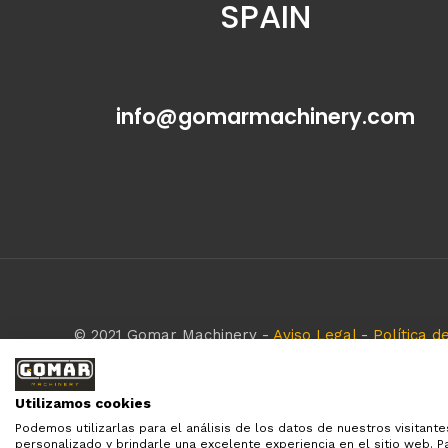
SPAIN
info@gomarmachinery.com
© 2021 Gomar Machinery -
Aviso Legal
-
Política d
Todas las marcas aquí mencionadas son de simple r
empresa respeta todos los derechos de marca rese
Utilizamos cookies
Diseñado por:
WebinLab
Podemos utilizarlas para el análisis de los datos de nuestros visitant
personalizado y brindarle una excelente experiencia en el sitio web. 