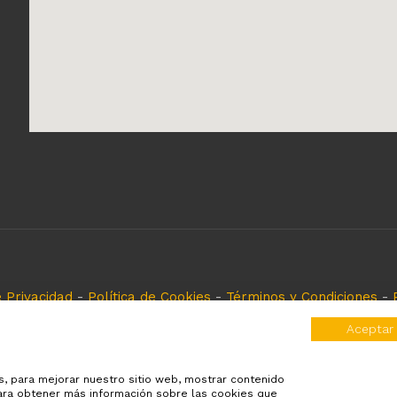
e Privacidad
-
Política de Cookies
-
Términos y Condiciones
-
eferencia, es solo para especificar los productos que come
Aceptar
rvados y registrados por cada fabricante sin tomarse ningún
es, para mejorar nuestro sitio web, mostrar contenido
Para obtener más información sobre las cookies que