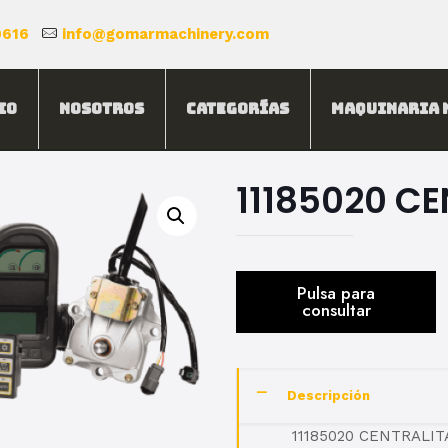
0616
info@gomarmachinery.com
io
Nosotros
Categorías
Maquinaria 
11185020 C
Descripción
11185020 CENTRALIT