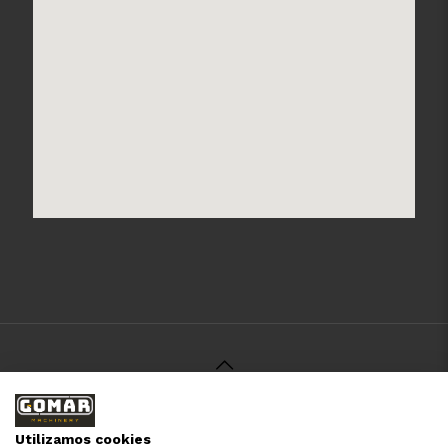
© 2021 Gomar Machinery -
Aviso Legal
-
Política de
Privacidad
-
Política de Cookies
-
Términos y Condiciones
-
Utilizamos cookies