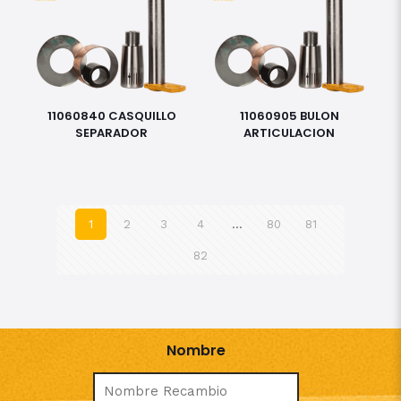
11060840 CASQUILLO
11060905 BULON
SEPARADOR
ARTICULACION
1
2
3
4
…
80
81
82
Nombre