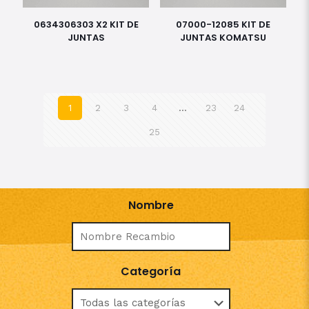
0634306303 X2 KIT DE
07000-12085 KIT DE
JUNTAS
JUNTAS KOMATSU
1
2
3
4
…
23
24
25
Nombre
Categoría