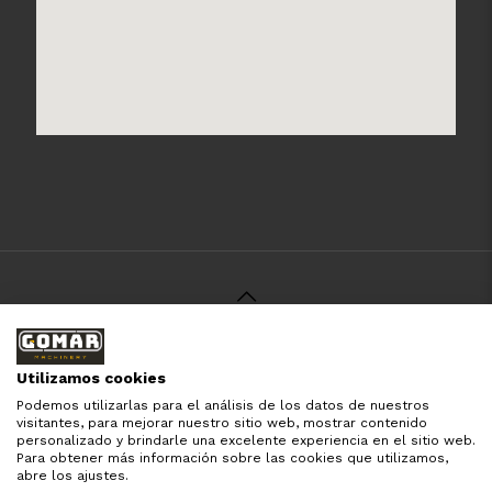
© 2021 Gomar Machinery -
Aviso Legal
-
Política de
Privacidad
-
Política de Cookies
-
Términos y Condiciones
-
Utilizamos cookies
Pago y Devolución
Podemos utilizarlas para el análisis de los datos de nuestros
Todas las marcas aquí mencionadas son de simple
visitantes, para mejorar nuestro sitio web, mostrar contenido
referencia, es solo para especificar los productos que
personalizado y brindarle una excelente experiencia en el sitio web.
comercializamos y el servicio que brindamos. Nuestra
Para obtener más información sobre las cookies que utilizamos,
empresa respeta todos los derechos de marca reservados
abre los ajustes.