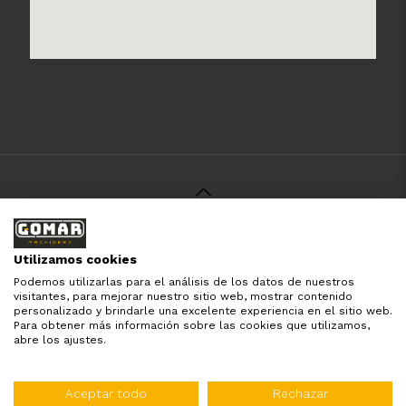
© 2021 Gomar Machinery -
Aviso Legal
-
Política de
Privacidad
-
Política de Cookies
-
Términos y Condiciones
-
Utilizamos cookies
Pago y Devolución
Podemos utilizarlas para el análisis de los datos de nuestros
Todas las marcas aquí mencionadas son de simple
visitantes, para mejorar nuestro sitio web, mostrar contenido
referencia, es solo para especificar los productos que
personalizado y brindarle una excelente experiencia en el sitio web.
comercializamos y el servicio que brindamos. Nuestra
Para obtener más información sobre las cookies que utilizamos,
empresa respeta todos los derechos de marca reservados
abre los ajustes.
y registrados por cada fabricante sin tomarse ningún tipo
de atribuciones no esatablecidas.
Diseñado por:
WebinLab
Aceptar todo
Rechazar