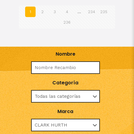
1
2
3
4
…
234
235
236
Nombre
Categoría
Marca