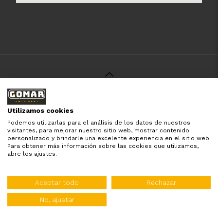
© 2021 Gomar Machinery -
Aviso Legal
-
Política de
Privacidad
-
Política de Cookies
-
Términos y Condiciones
-
Utilizamos cookies
Pago y Devolución
Podemos utilizarlas para el análisis de los datos de nuestros
Todas las marcas aquí mencionadas son de simple
visitantes, para mejorar nuestro sitio web, mostrar contenido
referencia, es solo para especificar los productos que
personalizado y brindarle una excelente experiencia en el sitio web.
comercializamos y el servicio que brindamos. Nuestra
Para obtener más información sobre las cookies que utilizamos,
empresa respeta todos los derechos de marca reservados
abre los ajustes.
y registrados por cada fabricante sin tomarse ningún tipo
de atribuciones no esatablecidas.
Diseñado por:
WebinLab
Aceptar todo
Rechazar
Distribuidor oficial de:
No, ajustar