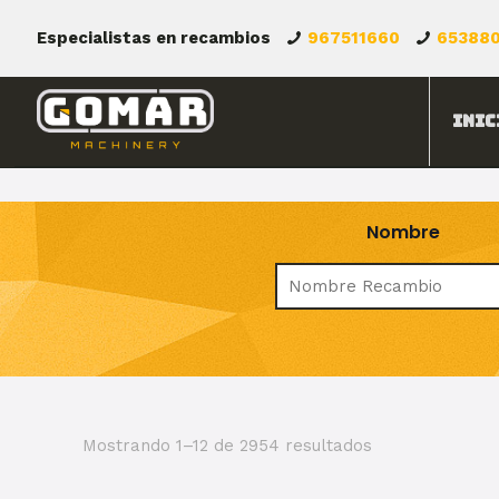
Especialistas en recambios
967511660
65388
Inic
Nombre
Mostrando 1–12 de 2954 resultados