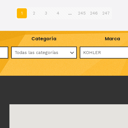
1
2
3
4
…
245
246
247
Categoría
Marca