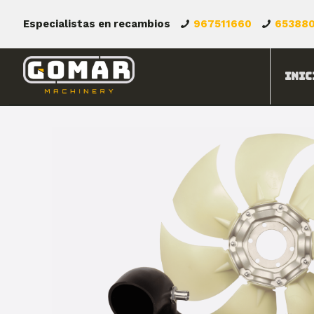
Especialistas en recambios
967511660
65388
Inic