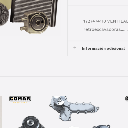
1727474110 VENTILAD
retroexcavadoras……, 
Información adicional