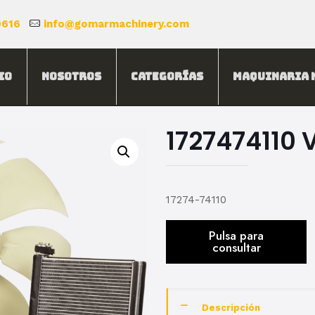
0616
info@gomarmachinery.com
io
Nosotros
Categorías
Maquinaria 
1727474110 
17274-74110
Descripción