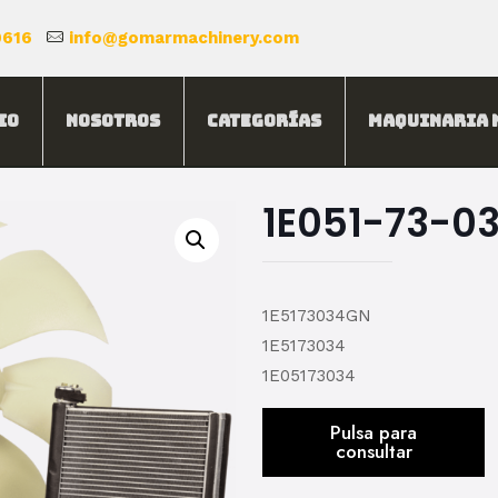
0616
info@gomarmachinery.com
io
Nosotros
Categorías
Maquinaria 
1E051-73-0
1E5173034GN
1E5173034
1E05173034