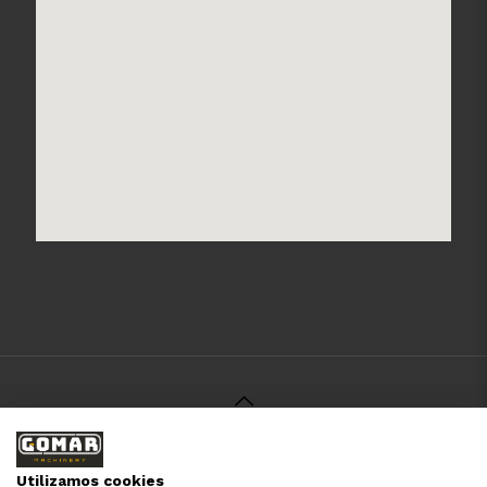
© 2021 Gomar Machinery -
Aviso Legal
-
Política de
Privacidad
-
Política de Cookies
-
Términos y Condiciones
-
Utilizamos cookies