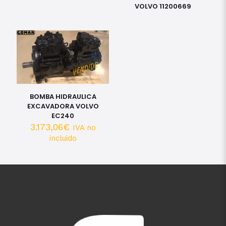
VOLVO 11200669
BOMBA HIDRAULICA
EXCAVADORA VOLVO
EC240
3.173,06
€
IVA no
incluido